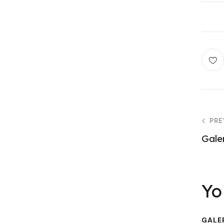
N
PRE
Gale
o
Yo
GALE