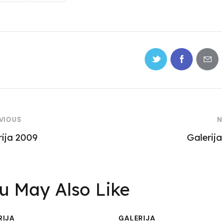
avigacija
VIOUS
N
rija 2009
Galerija
bjava
u May Also Like
RIJA
GALERIJA